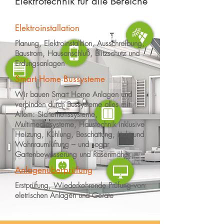
Elektrotechnik für alle Bereiche
Elektroinstallation
Planung, Elektroinstalltion, Ausschreibung,
Baustrom, Hausanschluß, Blitzschutz und
Erdungsanlagen
Smart Home Bussysteme
Wir bauen Smart Home Anlagen und
verbinden durch Bussysteme alles mit
Allem: Sicherheitssysteme,
Multimediasysteme, Haustechnik inklusive
Heizung, Kühlung, Beschattung, Licht und
Wohnraumlüftung – und sogar
Gartenbewässerung und Rasenmäher.
Anlagenüberprüfung
Erstprüfung, Wiederkehrende Prüfung von
eletrischen Anlagen und Geräte