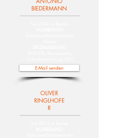
ANTONIO
BIEDERMANN
Seit 2002 im Betrieb
AUSBILDUNG:
Elektroinstallationstechniker
Meister
SPEZIALISIERUNG:
KNX/EIB, Alarmsysteme,
Videoüberwachung, LAN
E-Mail senden
OLIVER
RINGLHOFE
R
Seit 2015 im Betrieb
AUSBILDUNG:
Elektroinstallationstechnike