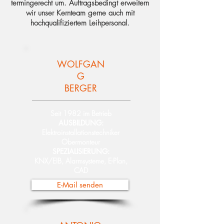
termingerecht um. Auftragsbedingt
erweitern
wir unser Kernteam gerne auch mit
hochqualifiziertem Leihpersonal.
WOLFGAN
G
BERGER
Seit 1982 im Betrieb
AUSBILDUNG:
Elektroinstallationstechniker
Obermonteur
SPEZIALISIERUNG:
KNX/EIB, Alarmsysteme, E-Plan,
CAD
E-Mail senden