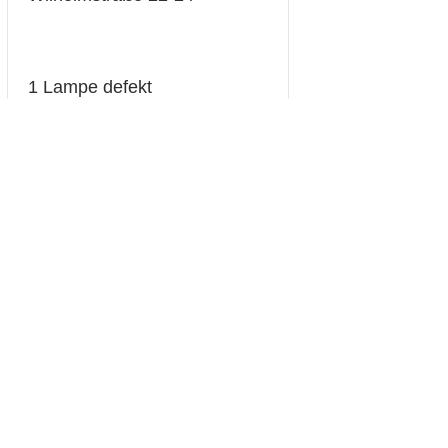
1 Lampe defekt
01.09.2023
Dreiwasser 30a
1 Lampe defekt