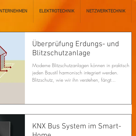
NTERNEHMEN
ELEKTROTECHNIK
NETZWERKTECHNIK
Überprüfung Erdungs- und
Blitzschutzanlage
Moderne Blitzschutzanlagen können in praktisch
jeden Baustil harmonisch integriert werden.
Blitzschutz, wie wir ihn verstehen, fängt...
KNX Bus System im Smart-
Home