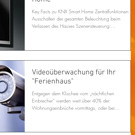
Key Facts zu KNX Smart Home Zentralfunktionen:
Ausschalten der gesamten Beleuchtung beim
Verlassen des Hauses Szenensteuerung:...
Videoüberwachung für Ihr
"Ferienhaus"
Entgegen dem Klischee vom „nächtlichen
Einbrecher“ werden weit über 40% der
Wohnungseinbrüche vormittags, oder bei
urlaubsbedingter...