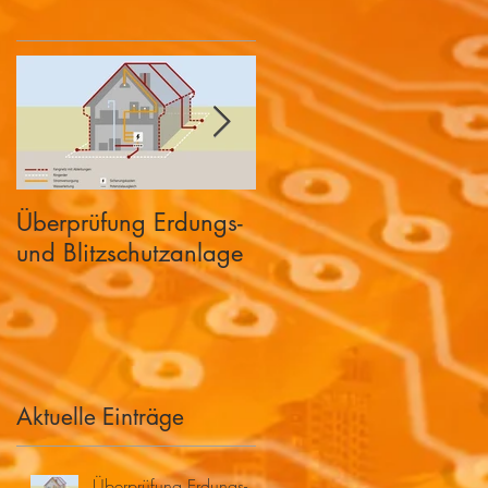
Überprüfung Erdungs-
KNX Bus System im
und Blitzschutzanlage
Smart-Home
Aktuelle Einträge
Überprüfung Erdungs-