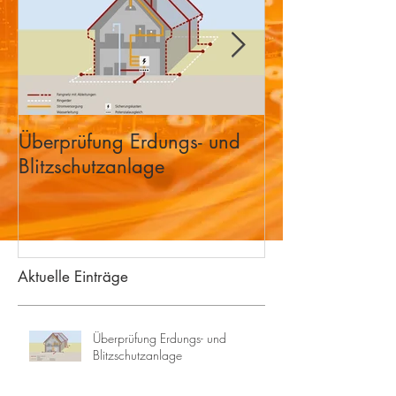
Überprüfung Erdungs- und
KNX Bus System
Blitzschutzanlage
Home
Aktuelle Einträge
Überprüfung Erdungs- und
Blitzschutzanlage