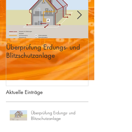
Überprüfung Erdungs- und
KNX Bus System
Blitzschutzanlage
Home
Aktuelle Einträge
Überprüfung Erdungs- und
Blitzschutzanlage